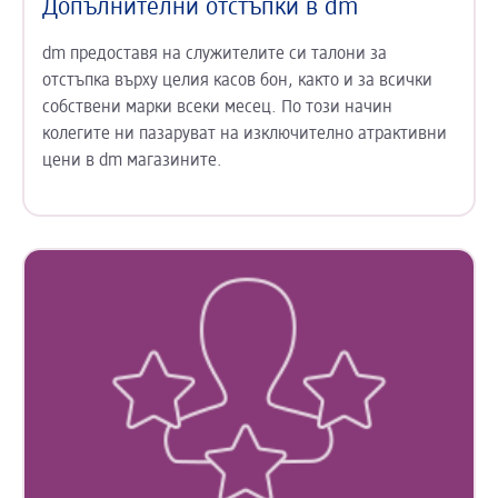
Допълнителни отстъпки в dm
dm предоставя на служителите си талони за
отстъпка върху целия касов бон, както и за всички
собствени марки всеки месец. По този начин
колегите ни пазаруват на изключително атрактивни
цени в dm магазините.